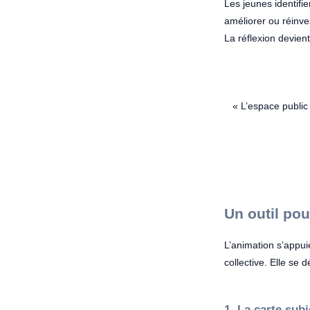
Les jeunes identifi
améliorer ou réinve
La réflexion devien
« L’espace public 
Un outil pou
L’animation s’appui
collective. Elle se
1. La carte subj