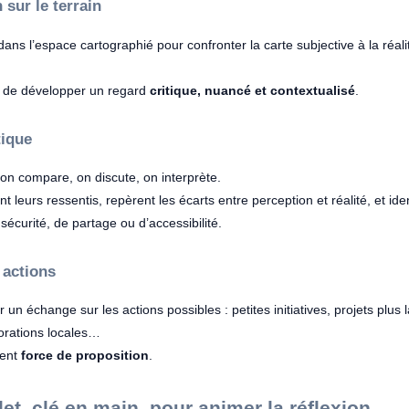
 sur le terrain
ans l’espace cartographié pour confronter la carte subjective à la réalit
 de développer un regard
critique, nuancé et contextualisé
.
tique
on compare, on discute, on interprète.
 leurs ressentis, repèrent les écarts entre perception et réalité, et ide
sécurité, de partage ou d’accessibilité.
 actions
ar un échange sur les actions possibles : petites initiatives, projets plus
orations locales…
nent
force de proposition
.
et, clé en main, pour animer la réflexion