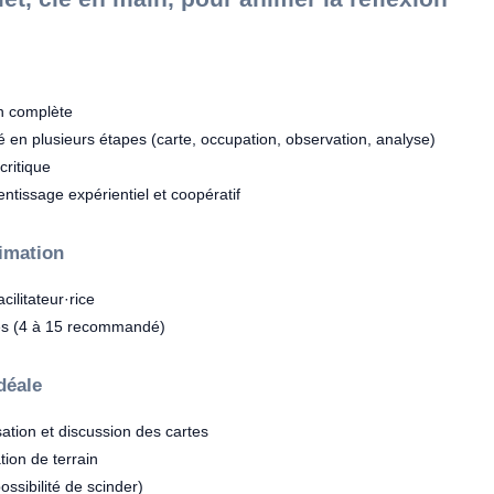
on complète
lé en plusieurs étapes (carte, occupation, observation, analyse)
critique
ntissage expérientiel et coopératif
nimation
cilitateur·rice
es (4 à 15 recommandé)
déale
sation et discussion des cartes
tion de terrain
ossibilité de scinder)