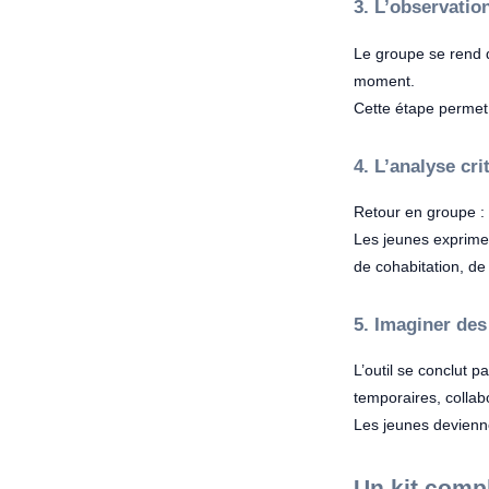
3. L’observation
Le groupe se rend d
moment.
Cette étape permet
4. L’analyse cri
Retour en groupe : 
Les jeunes expriment
de cohabitation, de 
5. Imaginer des
L’outil se conclut p
temporaires, collab
Les jeunes devien
Un kit compl