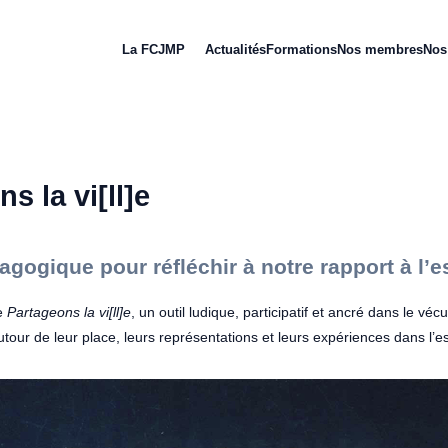
La FCJMP
Actualités
Formations
Nos membres
Nos 
s la vi[ll]e
agogique pour réfléchir à notre rapport à l’
e
Partageons la vi[ll]e
, un outil ludique, participatif et ancré dans le vé
utour de leur place, leurs représentations et leurs expériences dans l’e