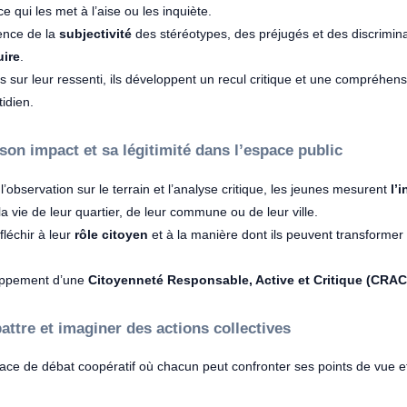
ce qui les met à l’aise ou les inquiète.
ence de la
subjectivité
des stéréotypes, des préjugés et des discrimina
uire
.
 sur leur ressenti, ils développent un recul critique et une compréhensi
idien.
on impact et sa légitimité dans l’espace public
 l’observation sur le terrain et l’analyse critique, les jeunes mesurent
l’
la vie de leur quartier, de leur commune ou de leur ville.
éfléchir à leur
rôle citoyen
et à la manière dont ils peuvent transformer 
loppement d’une
Citoyenneté Responsable, Active et Critique (CRAC
battre et imaginer des actions collectives
pace de débat coopératif où chacun peut confronter ses points de vue 