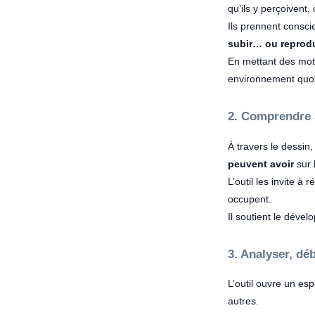
qu’ils y perçoivent, 
Ils prennent consci
subir… ou reprod
En mettant des mots
environnement quot
2. Comprendre s
À travers le dessin,
peuvent avoir
sur 
L’outil les invite à r
occupent.
Il soutient le déve
3. Analyser, dé
L’outil ouvre un es
autres.